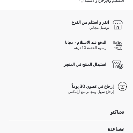
التسليم والإرجاع والاستبدال
انقر و استلم من الفرع
توصيل مجاني
الدفع عند الاستلام - مجانا
رسوم الخدمة 10 درهم
استبدال المنتج في المتجر
إرجاع في غضون 30 يوماً
إرجاع سهل ومجاني مع أرامكس
ديفاكتو
مؤسسي
مساعدة
تعرف علينا