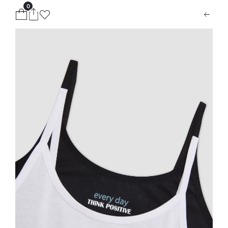
0
ion