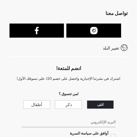
الموارد البشرية
أسئلة تم تكرارها مؤخراً
تواصل معنا
عمليات الارجاع و الاستبدال السهلة
تتبع الشحنة
نموذج الاتصال
كيف يمكنك التسوق في ديفاكتو ؟
خدمة العملاء
كيف تدفع في ديفاكتو؟
WhatsApp +212 525 076 633
تغيير البلد
+212 525 076 633 خدمة العملاء
انضم للمتعة!
اشترك في نشرتنا الإخبارية واحصل على خصم 10٪ على تسوقك الأول!
لمن تتسوق ؟
ذكر
أطفال
انثى
البريد الإلكتروني
أوافق على سياسة السرية