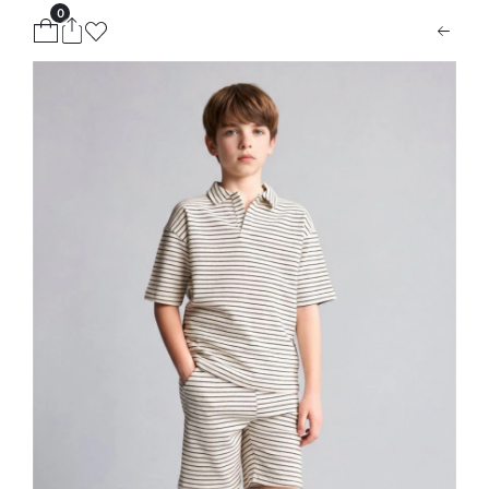
0
ion