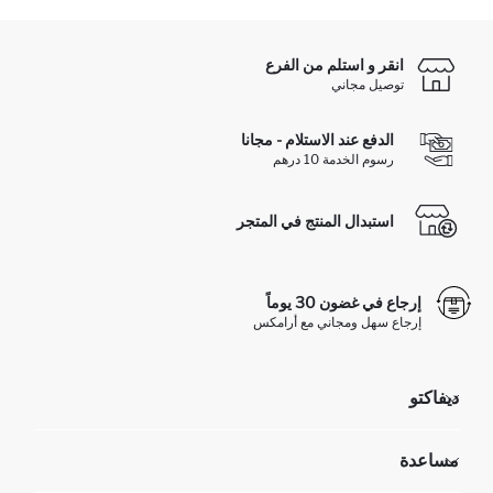
انقر و استلم من الفرع
توصيل مجاني
الدفع عند الاستلام - مجانا
رسوم الخدمة 10 درهم
استبدال المنتج في المتجر
إرجاع في غضون 30 يوماً
إرجاع سهل ومجاني مع أرامكس
ديفاكتو
مؤسسي
مساعدة
تعرف علينا