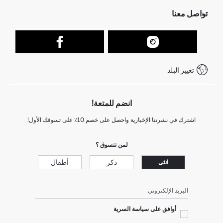
الموارد البشرية
أسئلة تم تكرارها مؤخراً
تواصل معنا
عمليات الارجاع و الاستبدال السهلة
تتبع الشحنة
نموذج الاتصال
كيف يمكنك التسوق في ديفاكتو ؟
خدمة العملاء
كيف تدفع في ديفاكتو؟
WhatsApp +212 525 076 633
تغيير البلد
+212 525 076 633 خدمة العملاء
انضم للمتعة!
اشترك في نشرتنا الإخبارية واحصل على خصم 10٪ على تسوقك الأول!
لمن تتسوق ؟
ذكر
أطفال
انثى
البريد الإلكتروني
أوافق على سياسة السرية