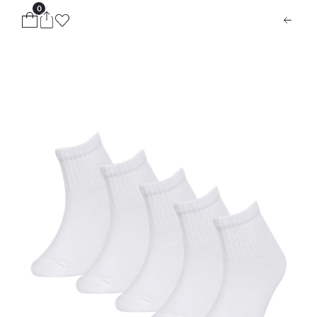
0
ion