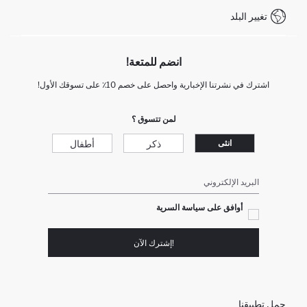
تغيير البلد
+212 525 076 633 خدمة العملاء
انضم للمتعة!
اشترك في نشرتنا الإخبارية واحصل على خصم 10٪ على تسوقك الأول!
لمن تتسوق ؟
ذكر
أطفال
انثى
البريد الإلكتروني
أوافق على سياسة السرية
!إشترك الآن
حمل تطبيقنا