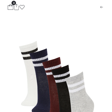
0
ion