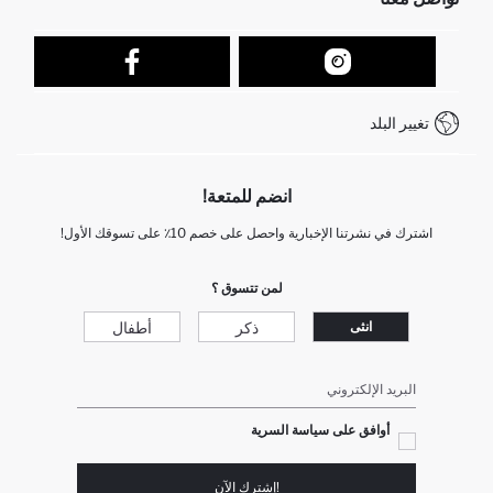
عمليات الارجاع و الاستبدال السهلة
تتبع الشحنة
نموذج الاتصال
كيف يمكنك التسوق في ديفاكتو ؟
خدمة العملاء
كيف تدفع في ديفاكتو؟
WhatsApp +212 525 076 633
تغيير البلد
+212 525 076 633 خدمة العملاء
انضم للمتعة!
اشترك في نشرتنا الإخبارية واحصل على خصم 10٪ على تسوقك الأول!
لمن تتسوق ؟
ذكر
أطفال
انثى
البريد الإلكتروني
أوافق على سياسة السرية
!إشترك الآن