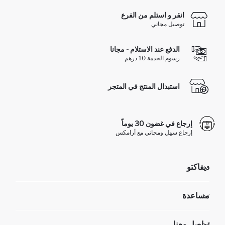
انقر و استلم من الفرع
توصيل مجاني
الدفع عند الاستلام - مجانا
رسوم الخدمة 10 درهم
استبدال المنتج في المتجر
إرجاع في غضون 30 يوماً
إرجاع سهل ومجاني مع أرامكس
ديفاكتو
مؤسسي
مساعدة
تعرف علينا
الموارد البشرية
أسئلة تم تكرارها مؤخراً
تواصل معنا