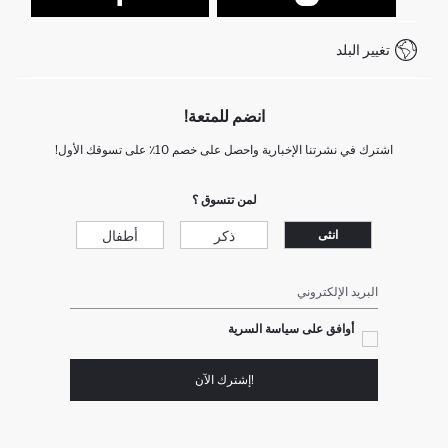
كيف تدفع في ديفاكتو؟
WhatsApp +212 525 076 633
تغيير البلد
+212 525 076 633 خدمة العملاء
انضم للمتعة!
اشترك في نشرتنا الإخبارية واحصل على خصم 10٪ على تسوقك الأول!
لمن تتسوق ؟
ذكر
أطفال
انثى
البريد الإلكتروني
أوافق على سياسة السرية
!إشترك الآن