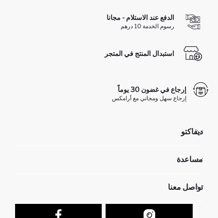
الدفع عند الاستلام - مجانا
رسوم الخدمة 10 درهم
استبدال المنتج في المتجر
إرجاع في غضون 30 يوماً
إرجاع سهل ومجاني مع أرامكس
ديفاكتو
مؤسسي
مساعدة
تعرف علينا
الموارد البشرية
أسئلة تم تكرارها مؤخراً
تواصل معنا
عمليات الارجاع و الاستبدال السهلة
تتبع الشحنة
نموذج الاتصال
كيف يمكنك التسوق في ديفاكتو ؟
خدمة العملاء