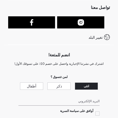
الموارد البشرية
أسئلة تم تكرارها مؤخراً
تواصل معنا
عمليات الارجاع و الاستبدال السهلة
تتبع الشحنة
نموذج الاتصال
كيف يمكنك التسوق في ديفاكتو ؟
خدمة العملاء
كيف تدفع في ديفاكتو؟
WhatsApp +212 525 076 633
تغيير البلد
+212 525 076 633 خدمة العملاء
انضم للمتعة!
اشترك في نشرتنا الإخبارية واحصل على خصم 10٪ على تسوقك الأول!
لمن تتسوق ؟
ذكر
أطفال
انثى
البريد الإلكتروني
أوافق على سياسة السرية