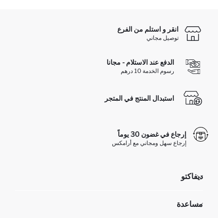
انقر و استلم من الفرع
توصيل مجاني
الدفع عند الاستلام - مجانا
رسوم الخدمة 10 درهم
استبدال المنتج في المتجر
إرجاع في غضون 30 يوماً
إرجاع سهل ومجاني مع أرامكس
ديفاكتو
مؤسسي
مساعدة
تعرف علينا