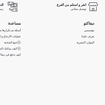
انقر و استلم من الفرع
الد
توصيل مجاني
رسوم 
ديفاكتو
مساعدة
مؤسسي
أسئلة تم تكرارها مؤ
تعرف علينا
عمليات الارجاع و ا
الموارد البشرية
تتبع الشحنة
كيف يمكنك التس
كيف تدفع في ديفاك