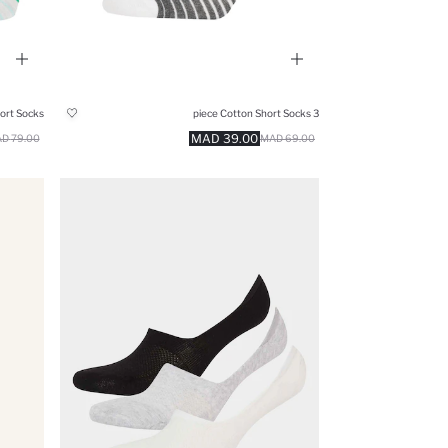
ort Socks
3 piece Cotton Short Socks
39.00 MAD
79.00 MAD
69.00 MAD