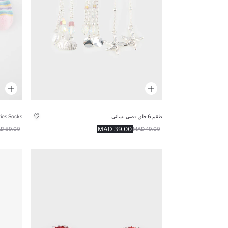
طقم 6 حلق فضي نسائي
ties Socks
39.00 MAD
59.00 MAD
49.00 MAD