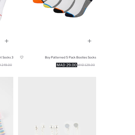
3 piece Cotton Babet Socks
Boy Patterned 5 Pack Booties Socks
29.00 MAD
249.00 MAD
129.00 MAD