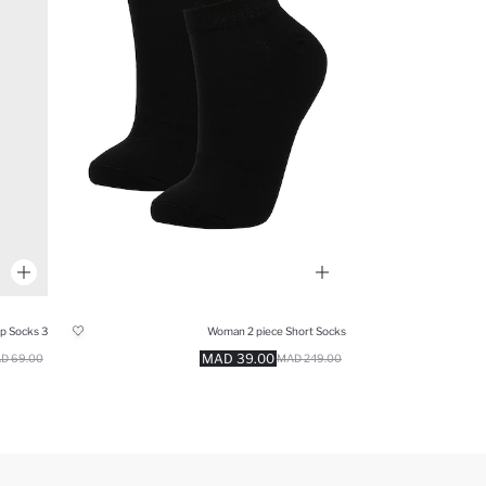
3 piece Bamboo Step Socks
Woman 2 piece Short Socks
39.00 MAD
69.00 MAD
249.00 MAD