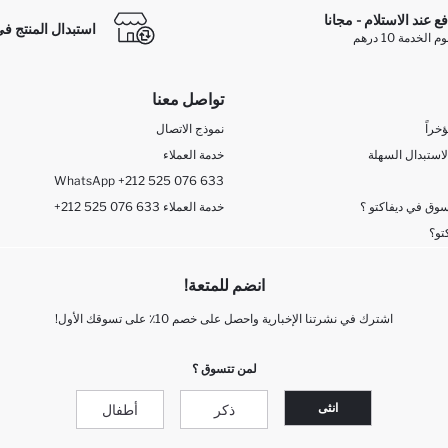
فع عند الاستلام - مجانا
استبدال المنتج في
الخدمة 10 درهم
تواصل معنا
خراً
نموذج الاتصال
لاستبدال السهلة
خدمة العملاء
WhatsApp +212 525 076 633
وق في ديفاكتو ؟
+212 525 076 633 خدمة العملاء
تو؟
انضم للمتعة!
اشترك في نشرتنا الإخبارية واحصل على خصم 10٪ على تسوقك الأول!
لمن تتسوق ؟
انثى
ذكر
أطفال