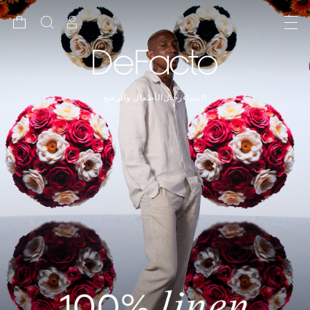
النساء
رجال
الأطفال والرضع