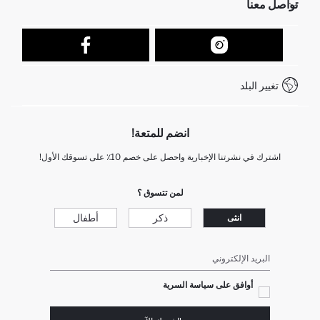
تواصل معنا
عمليات الارجاع و الاستبدال السهلة
تتبع الشحنة
نموذج الاتصال
كيف يمكنك التسوق في ديفاكتو ؟
خدمة العملاء
كيف تدفع في ديفاكتو؟
WhatsApp +212 525 076 633
تغيير البلد
+212 525 076 633 خدمة العملاء
انضم للمتعة!
اشترك في نشرتنا الإخبارية واحصل على خصم 10٪ على تسوقك الأول!
لمن تتسوق ؟
ذكر
أطفال
انثى
البريد الإلكتروني
أوافق على سياسة السرية