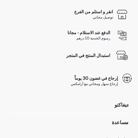
انقر و استلم من الفرع
توصيل مجاني
الدفع عند الاستلام - مجانا
رسوم الخدمة 10 درهم
استبدال المنتج في المتجر
إرجاع في غضون 30 يوماً
إرجاع سهل ومجاني مع أرامكس
ديفاكتو
مؤسسي
مساعدة
تعرف علينا
الموارد البشرية
أسئلة تم تكرارها مؤخراً