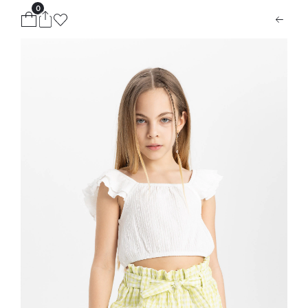
0
ion