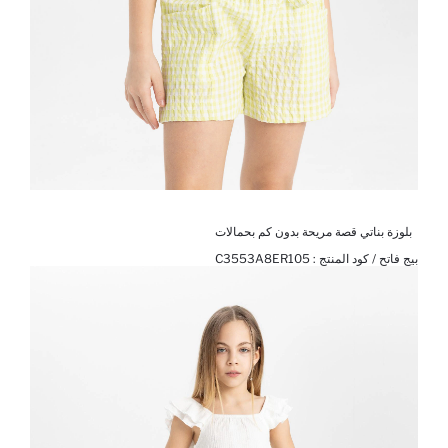
بلوزة بناتي قصة مريحة بدون كم بحمالات
بيج فاتح / كود المنتج :
C3553A8ER105