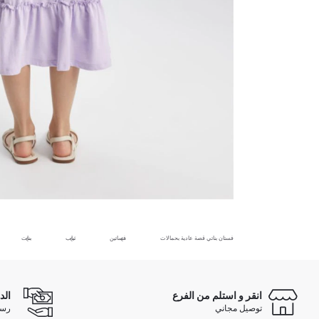
فستان بناتي قصة عادية بحمالات
فساتين
ثياب
بنات
انقر و استلم من الفرع
الد
توصيل مجاني
رسوم 