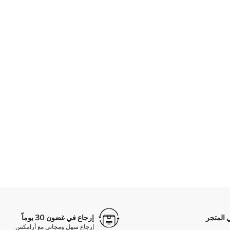
 المتجر
إرجاع في غضون 30 يوماً
إرجاع سهل ومجاني مع أرامكس