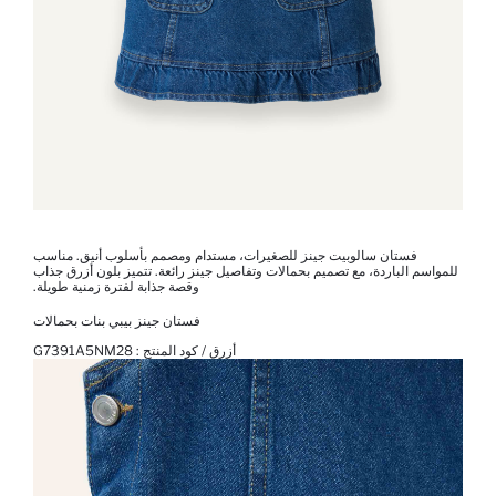
فستان سالوبيت جينز للصغيرات، مستدام ومصمم بأسلوب أنيق. مناسب
للمواسم الباردة، مع تصميم بحمالات وتفاصيل جينز رائعة. تتميز بلون أزرق جذاب
وقصة جذابة لفترة زمنية طويلة.
فستان جينز بيبي بنات بحمالات
أزرق / كود المنتج :
G7391A5NM28