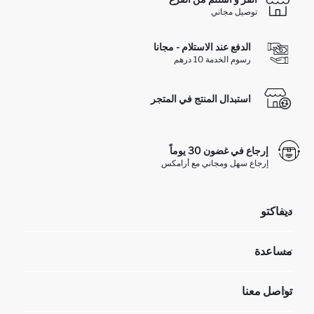
توصيل مجاني
الدفع عند الاستلام - مجانا
رسوم الخدمة 10 درهم
استبدال المنتج في المتجر
إرجاع في غضون 30 يوماً
إرجاع سهل ومجاني مع أرامكس
ديفاكتو
مؤسسي
مساعدة
تعرف علينا
الموارد البشرية
أسئلة تم تكرارها مؤخراً
تواصل معنا
عمليات الارجاع و الاستبدال السهلة
تتبع الشحنة