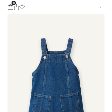
0
ion