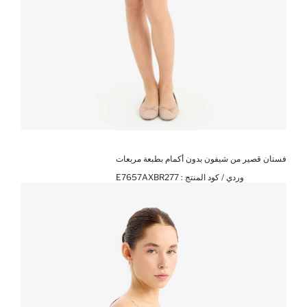
فستان قصير من شيفون بدون أكمام بطبعة مربعات
وردي / كود المنتج :
E7657AXBR277