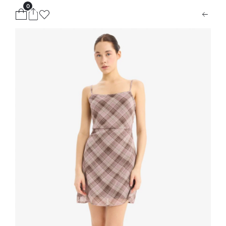
0
ion