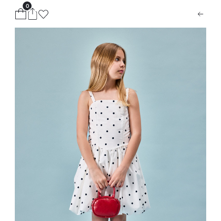
0
ion