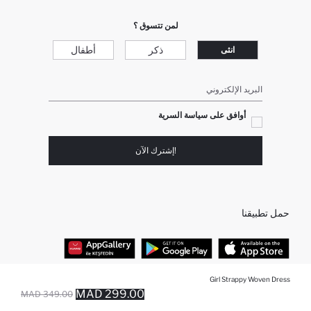
لمن تتسوق ؟
ذكر
أطفال
انثى
البريد الإلكتروني
أوافق على سياسة السرية
!إشترك الآن
حمل تطبيقنا
Girl Strappy Woven Dress
أفضل الفئات
299.00 MAD
349.00 MAD
تم إضافته إلى السلة
أضيف إلى قائمة تذكير
يضاف المنتج إلى سلة التسوق
نفذت الكمية ... إخبارعندما يكون في المخزن