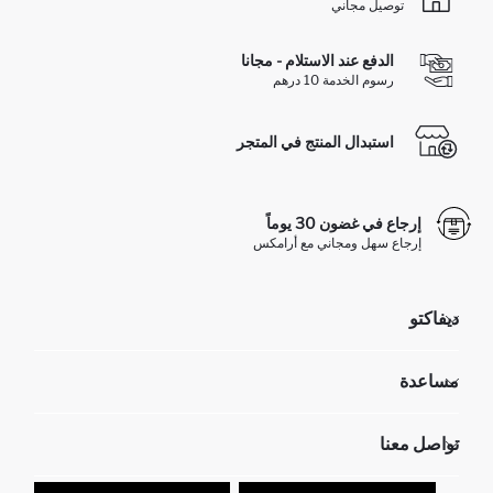
توصيل مجاني
الدفع عند الاستلام - مجانا
رسوم الخدمة 10 درهم
استبدال المنتج في المتجر
إرجاع في غضون 30 يوماً
إرجاع سهل ومجاني مع أرامكس
ديفاكتو
مؤسسي
مساعدة
تعرف علينا
الموارد البشرية
أسئلة تم تكرارها مؤخراً
تواصل معنا
عمليات الارجاع و الاستبدال السهلة
تتبع الشحنة
نموذج الاتصال