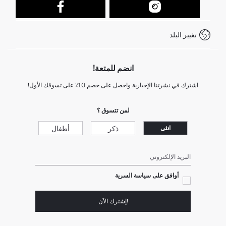
كيف يمكنك التسوق في ديفاكتو ؟
خدمة العملاء
كيف تدفع في ديفاكتو؟
WhatsApp +212 525 076 633
تغيير البلد
+212 525 076 633 خدمة العملاء
انضم للمتعة!
اشترك في نشرتنا الإخبارية واحصل على خصم 10٪ على تسوقك الأول!
لمن تتسوق ؟
ذكر
أطفال
انثى
البريد الإلكتروني
أوافق على سياسة السرية
!إشترك الآن