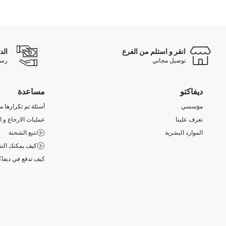
انقر و استلم من الفرع
الد
توصيل مجاني
رسوم 
ديفاكتو
مساعدة
مؤسسي
أسئلة تم تكرارها مؤ
تعرف علينا
عمليات الارجاع و ا
الموارد البشرية
تتبع الشحنة
كيف يمكنك التس
كيف تدفع في ديفاك