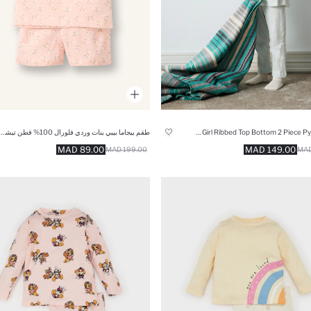
Baby Girl Ribbed Top Bottom 2 Piece Pyjamas Set
طقم بيجاما بيبي بنات وردي فلورال 100% قطن تيشيرت وشورت
89.00 MAD
149.00 MAD
199.00 MAD