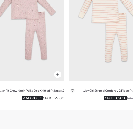
2 piece Regular Fit Crew Neck Polka Dot Knitted Pyjamas
Baby Girl Striped Corduroy 2 Piece Pyjamas Set
90.30 MAD
129.00 MAD
169.00 MAD