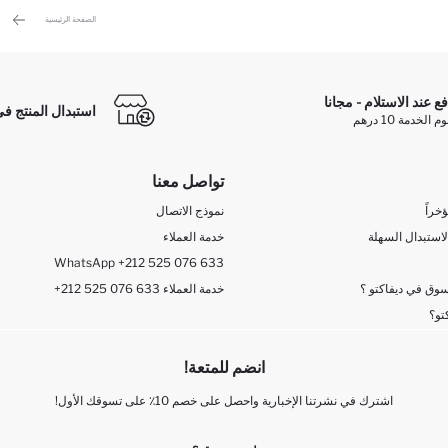
الصفحة الرئيسية
فع عند الاستلام - مجانا
استبدال المنتج في
الخدمة 10 درهم
تواصل معنا
خراً
نموذج الاتصال
لاستبدال السهلة
خدمة العملاء
WhatsApp +212 525 076 633
وق في ديفاكتو ؟
+212 525 076 633 خدمة العملاء
تو؟
انضم للمتعة!
اشترك في نشرتنا الإخبارية واحصل على خصم 10٪ على تسوقك الأول!