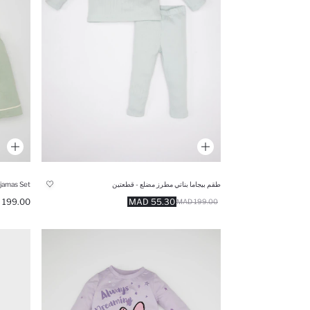
طقم بيجاما بناتي مطرز مضلع - قطعتين
199.00 MAD
55.30 MAD
199.00 MAD