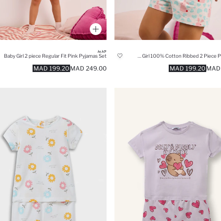
جديد
Baby Girl 2 piece Regular Fit Pink Pyjamas Set
Baby Girl 100% Cotton Ribbed 2 Piece Pajama Set
199.20 MAD
249.00 MAD
199.20 MAD