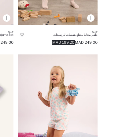
جديد
جديد
طقم بيجاما مضلع بنقشات للرضيعات
249.00 MAD
199.20 MAD
249.00 MAD