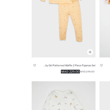
Baby Girl Patterned Waffle 2 Piece Pyjamas Set
229.00 MAD
249.00 MAD