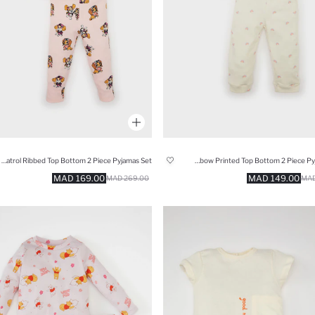
Baby Girl Paw Patrol Ribbed Top Bottom 2 Piece Pyjamas Set
Girl Baby Rainbow Printed Top Bottom 2 Piece Pyjamas Set
169.00 MAD
149.00 MAD
269.00 MAD