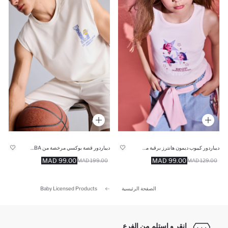
ديباردور كيبوب ديمون هانترز برقبة مستديرة للبنات
ديباردور قصة بوكسي مرخصة من NBA لوس أنجلوس ليكرز
99.00 MAD
99.00 MAD
199.00 MAD
129.00 MAD
الصفحة الرئيسية
Baby Licensed Products
انقر و استلم من الفرع