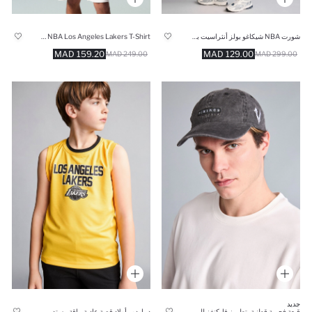
شورت NBA شيكاغو بولز أنثراسيت بخصر مطاطي
Short Sleeved NBA Los Angeles Lakers T-Shirt
159.20 MAD
129.00 MAD
249.00 MAD
299.00 MAD
جديد
قبعة فحمية قطنية بتطريز فايكنغز للرجال
ديباردور أولاد قصة عادية بياقة مستديرة من NBA لوس أنجلوس ليكرز