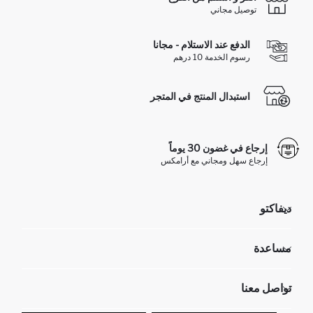
توصيل مجاني
الدفع عند الاستلام - مجانا
رسوم الخدمة 10 درهم
استبدال المنتج في المتجر
إرجاع في غضون 30 يوماً
إرجاع سهل ومجاني مع أرامكس
ديفاكتو
مؤسسي
مساعدة
تعرف علينا
الموارد البشرية
أسئلة تم تكرارها مؤخراً
تواصل معنا
عمليات الارجاع و الاستبدال السهلة
تتبع الشحنة