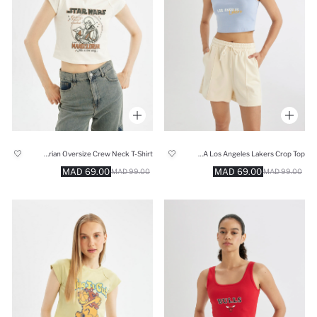
Star Wars-Mandalorian Oversize Crew Neck T-Shirt
NBA Los Angeles Lakers Crop Top
69.00 MAD
69.00 MAD
99.00 MAD
99.00 MAD