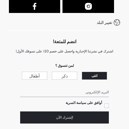
نموذج الاتصال
كيف يمكنك التسوق في ديفاكتو ؟
خدمة العملاء
كيف تدفع في ديفاكتو؟
WhatsApp +212 525 076 633
تغيير البلد
+212 525 076 633 خدمة العملاء
انضم للمتعة!
اشترك في نشرتنا الإخبارية واحصل على خصم 10٪ على تسوقك الأول!
لمن تتسوق ؟
ذكر
أطفال
انثى
البريد الإلكتروني
أوافق على سياسة السرية
!إشترك الآن