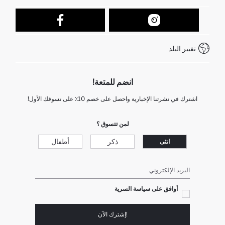
تتبع الشحنة
نموذج الاتصال
كيف يمكنك التسوق في ديفاكتو ؟
خدمة العملاء
كيف تدفع في ديفاكتو؟
WhatsApp +212 525 076 633
تغيير البلد
+212 525 076 633 خدمة العملاء
انضم للمتعة!
اشترك في نشرتنا الإخبارية واحصل على خصم 10٪ على تسوقك الأول!
لمن تتسوق ؟
ذكر
أطفال
انثى
البريد الإلكتروني
أوافق على سياسة السرية
!إشترك الآن