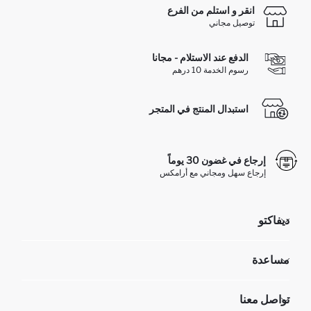
انقر و استلم من الفرع
توصيل مجاني
الدفع عند الاستلام - مجانا
رسوم الخدمة 10 درهم
استبدال المنتج في المتجر
إرجاع في غضون 30 يوماً
إرجاع سهل ومجاني مع أرامكس
ديفاكتو
مؤسسي
مساعدة
تعرف علينا
الموارد البشرية
أسئلة تم تكرارها مؤخراً
تواصل معنا
عمليات الارجاع و الاستبدال السهلة