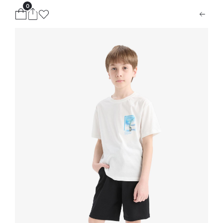
0
ion