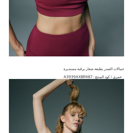
حمالات الصدر بطبعة شعار برقبة مستديرة
خمري / كود المنتج :
A3939AXBR487