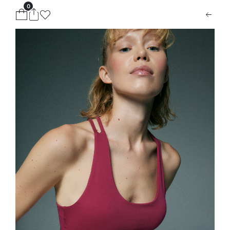
0
ion