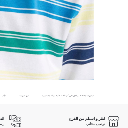
تيشيرت مخطط ولادي نص كم قصة عادية برقبة مستديرة
تي شيرت
ثياب
انقر و استلم من الفرع
الد
توصيل مجاني
رسوم 