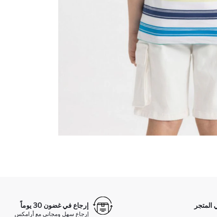
 المتجر
إرجاع في غضون 30 يوماً
إرجاع سهل ومجاني مع أرامكس