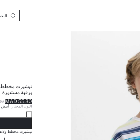
تيشيرت مخطط و
برقبة مستديرة
55.30 MAD
 MAD
اللون المختار :
أبيض
نف
تيشيرت مخطط ولادي 
أبيض