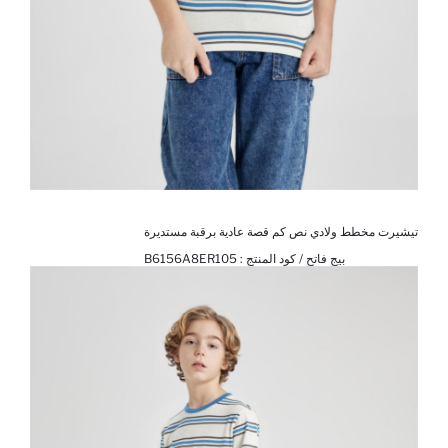
تيشيرت مخطط ولادي نص كم قصة عادية برقبة مستديرة
بيج فاتح / كود المنتج :
B6156A8ER105