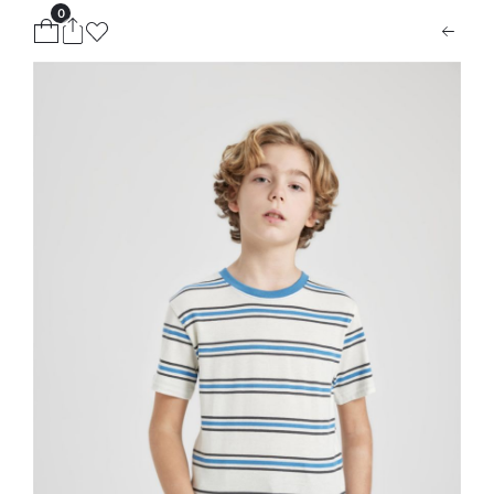
0
ion