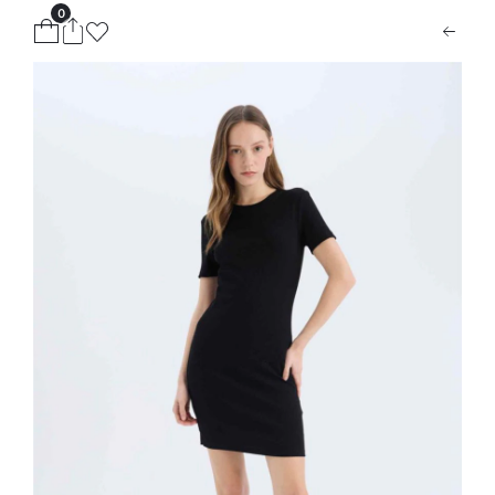
0
ion