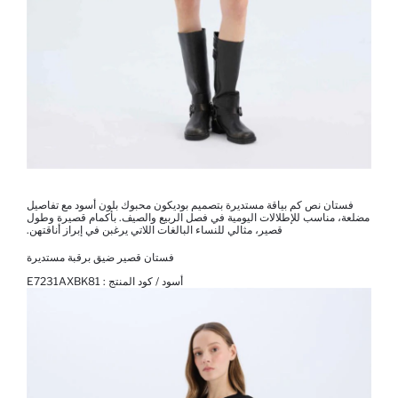
فستان نص كم بياقة مستديرة بتصميم بوديكون محبوك بلون أسود مع تفاصيل
مضلعة، مناسب للإطلالات اليومية في فصل الربيع والصيف. بأكمام قصيرة وطول
قصير، مثالي للنساء البالغات اللاتي يرغبن في إبراز أناقتهن.
فستان قصير ضيق برقبة مستديرة
أسود / كود المنتج :
E7231AXBK81