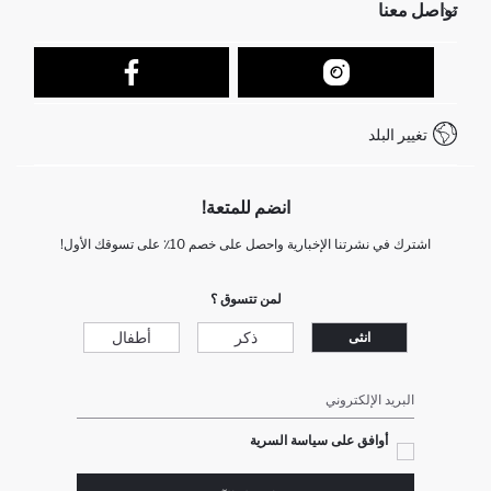
تواصل معنا
عمليات الارجاع و الاستبدال السهلة
تتبع الشحنة
نموذج الاتصال
كيف يمكنك التسوق في ديفاكتو ؟
خدمة العملاء
كيف تدفع في ديفاكتو؟
WhatsApp +212 525 076 633
تغيير البلد
+212 525 076 633 خدمة العملاء
انضم للمتعة!
اشترك في نشرتنا الإخبارية واحصل على خصم 10٪ على تسوقك الأول!
لمن تتسوق ؟
ذكر
أطفال
انثى
البريد الإلكتروني
أوافق على سياسة السرية