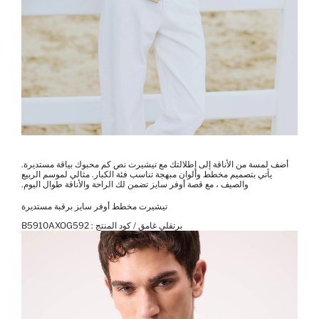
أضف لمسة من الأناقة إلى إطلالتك مع تيشيرت نص كم محبوك بياقة مستديرة.
يأتي بتصميم مخطط وألوان مبهجة تناسب فئة الكبار. مثالي لموسم الربيع
والصيف ، مع قصة أوفر سايز تضمن لك الراحة والأناقة طوال اليوم.
تيشيرت مخطط أوفر سايز برقبة مستديرة
برتقلي غامق / كود المنتج :
B5910AXOG592