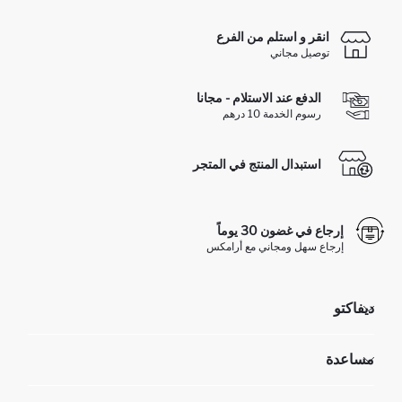
انقر و استلم من الفرع
توصيل مجاني
الدفع عند الاستلام - مجانا
رسوم الخدمة 10 درهم
استبدال المنتج في المتجر
إرجاع في غضون 30 يوماً
إرجاع سهل ومجاني مع أرامكس
ديفاكتو
مؤسسي
مساعدة
تعرف علينا
الموارد البشرية
أسئلة تم تكرارها مؤخراً