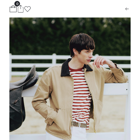
0
ion