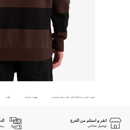
سويت شيرت مخطط أوفر سايز برقبة مستديرة
سويت شيرتات
ثياب
انقر و استلم من الفرع
الد
توصيل مجاني
رسوم 