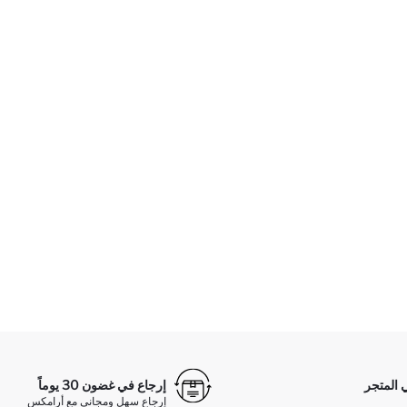
 المتجر
إرجاع في غضون 30 يوماً
إرجاع سهل ومجاني مع أرامكس