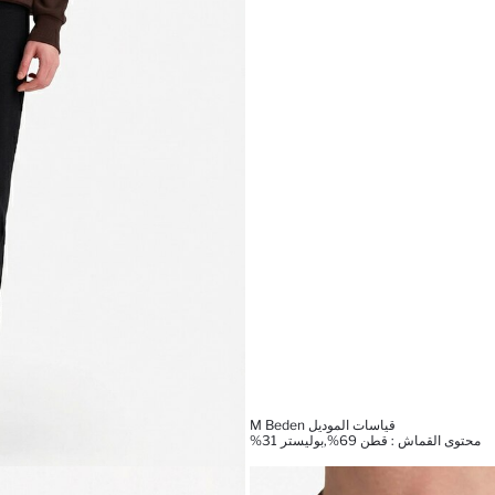
قياسات الموديل M Beden
محتوى القماش : قطن 69%,بوليستر 31%