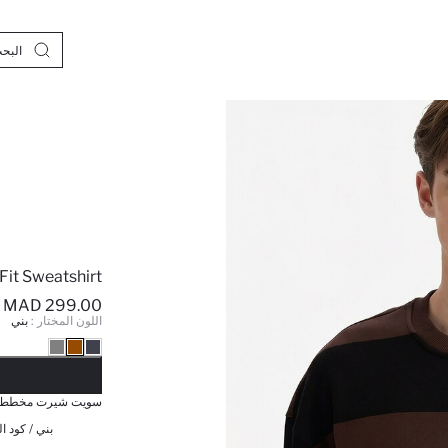
Fit Sweatshirt
299.00 MAD
اللون المختار :
بني
نف
سويت شيرت مخطط أو
بني / كود ال