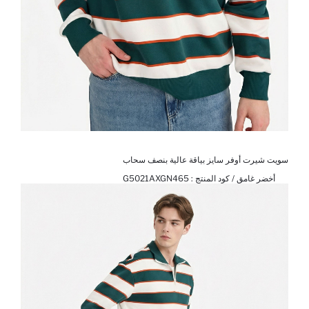
سويت شيرت أوفر سايز بياقة عالية بنصف سحاب
أخضر غامق / كود المنتج :
G5021AXGN465