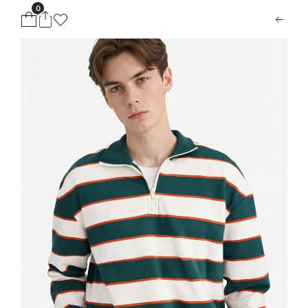
0
ion