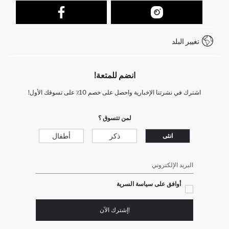
نموذج الاتصال
كيف يمكنك التسوق في ديفاكتو ؟
خدمة العملاء
كيف تدفع في ديفاكتو؟
WhatsApp +212 525 076 633
تغيير البلد
+212 525 076 633 خدمة العملاء
انضم للمتعة!
اشترك في نشرتنا الإخبارية واحصل على خصم 10٪ على تسوقك الأول!
لمن تتسوق ؟
ذكر
أطفال
انثى
البريد الإلكتروني
أوافق على سياسة السرية
!إشترك الآن