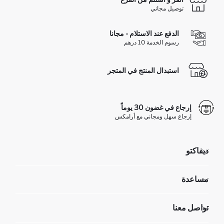
توصيل مجاني
الدفع عند الاستلام - مجانا
رسوم الخدمة 10 درهم
استبدال المنتج في المتجر
إرجاع في غضون 30 يوماً
إرجاع سهل ومجاني مع أرامكس
ديفاكتو
مؤسسي
مساعدة
تعرف علينا
الموارد البشرية
أسئلة تم تكرارها مؤخراً
تواصل معنا
عمليات الارجاع و الاستبدال السهلة
تتبع الشحنة