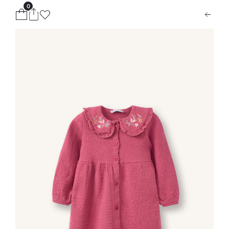
0
ion