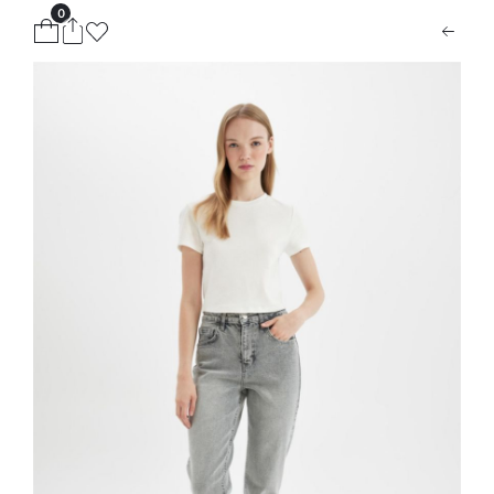
0
ion