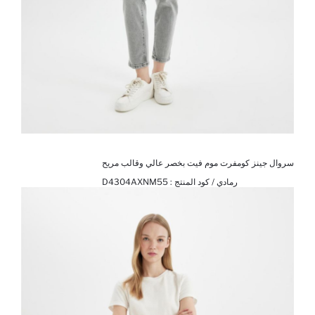
سروال جينز كومفرت موم فيت بخصر عالي وقالب مريح
رمادي / كود المنتج :
D4304AXNM55