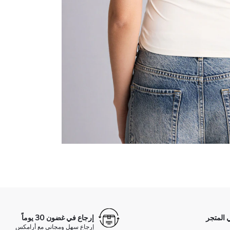
 المتجر
إرجاع في غضون 30 يوماً
إرجاع سهل ومجاني مع أرامكس