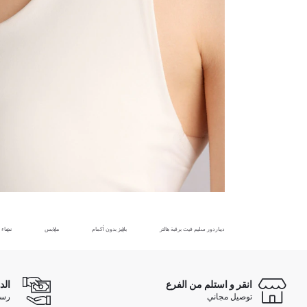
ديباردور سليم فيت برقبة هالتر
بلايز بدون أكمام
ملابس
نساء
انقر و استلم من الفرع
الد
توصيل مجاني
رسوم 