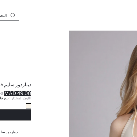
ديباردور سليم في
49.00 MAD
MAD
اللون المختار :
بيج فا
نف
ديباردور سلي