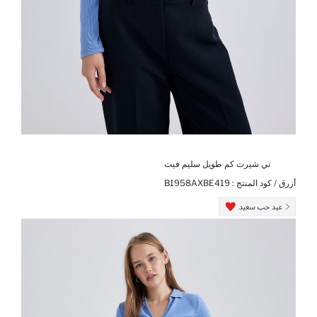
تي شيرت كم طويل سليم فيت
أزرق / كود المنتج :
B1958AXBE419