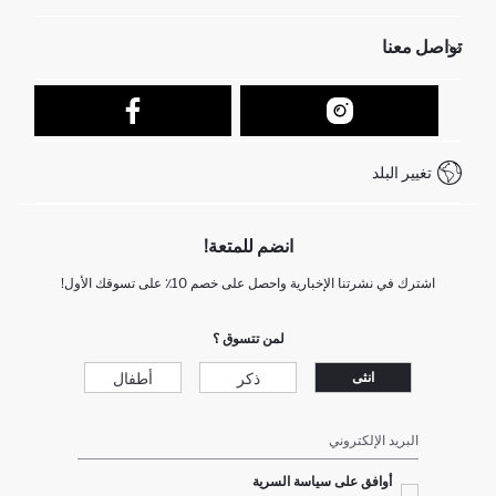
الموارد البشرية
أسئلة تم تكرارها مؤخراً
تواصل معنا
عمليات الارجاع و الاستبدال السهلة
تتبع الشحنة
نموذج الاتصال
كيف يمكنك التسوق في ديفاكتو ؟
خدمة العملاء
كيف تدفع في ديفاكتو؟
WhatsApp +212 525 076 633
تغيير البلد
+212 525 076 633 خدمة العملاء
انضم للمتعة!
اشترك في نشرتنا الإخبارية واحصل على خصم 10٪ على تسوقك الأول!
لمن تتسوق ؟
ذكر
أطفال
انثى
البريد الإلكتروني
أوافق على سياسة السرية