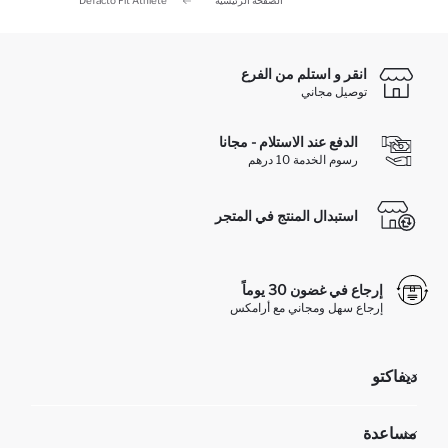
الصفحة الرئيسية
Defacto Fit Athlete
انقر و استلم من الفرع
توصيل مجاني
الدفع عند الاستلام - مجانا
رسوم الخدمة 10 درهم
استبدال المنتج في المتجر
إرجاع في غضون 30 يوماً
إرجاع سهل ومجاني مع أرامكس
ديفاكتو
مؤسسي
مساعدة
تعرف علينا