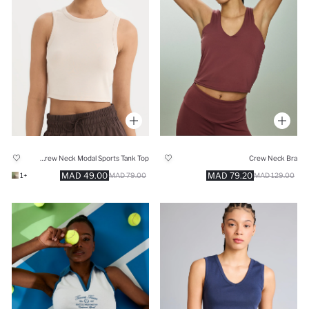
DeFactoFit Standard Fit Crew Neck Modal Sports Tank Top
Crew Neck Bra
49.00 MAD
79.20 MAD
+1
79.00 MAD
129.00 MAD