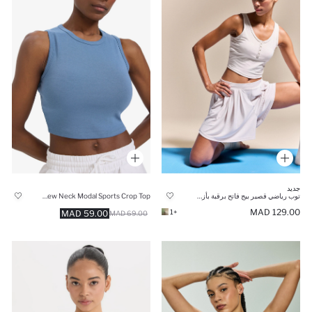
جديد
توب رياضي قصير بيج فاتح برقبة بأزرار
DeFactoFit Crew Neck Modal Sports Crop Top
129.00 MAD
+1
59.00 MAD
69.00 MAD