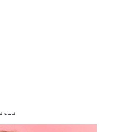
قياسات الموديل (98 سم) 2/3 سنو