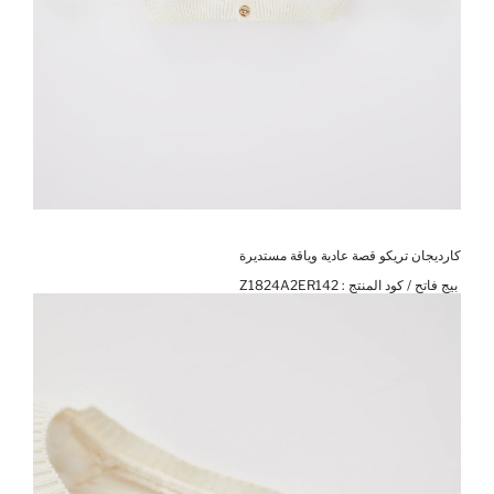
كارديجان تريكو قصة عادية وياقة مستديرة
بيج فاتح / كود المنتج :
Z1824A2ER142