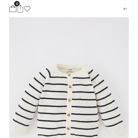
0
ion