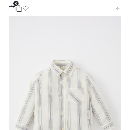
0
ion