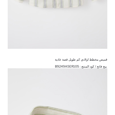
قميص مخطط اولادي كم طويل قصة عادية
بيج فاتح / كود المنتج :
B9249A5ER105