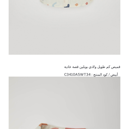
قميص كم طويل ولادي بوبلين قصة عادية
أبيض / كود المنتج :
C3410A5WT34