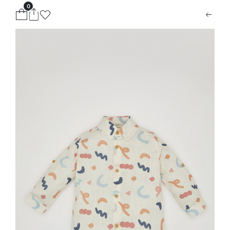
0
ion