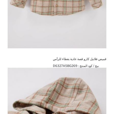
قميص فلانيل كارو قصة عادية بغطاء للرأس
بيج / كود المنتج :
D6327A5BG269