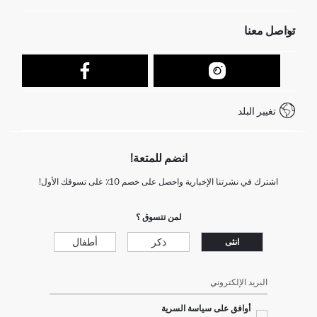
الموارد البشرية
أسئلة تم تكرارها مؤخراً
تواصل معنا
عمليات الارجاع و الاستبدال السهلة
تتبع الشحنة
نموذج الاتصال
كيف يمكنك التسوق في ديفاكتو ؟
خدمة العملاء
كيف تدفع في ديفاكتو؟
WhatsApp +212 525 076 633
تغيير البلد
+212 525 076 633 خدمة العملاء
انضم للمتعة!
اشترك في نشرتنا الإخبارية واحصل على خصم 10٪ على تسوقك الأول!
لمن تتسوق ؟
ذكر
أطفال
انثى
البريد الإلكتروني
أوافق على سياسة السرية