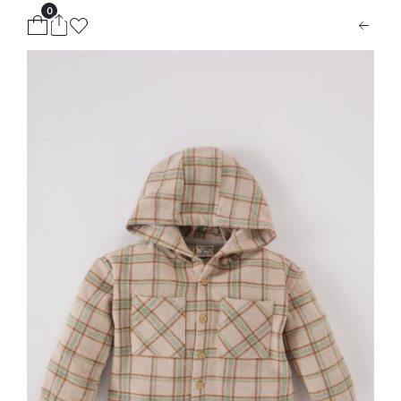
0
ion