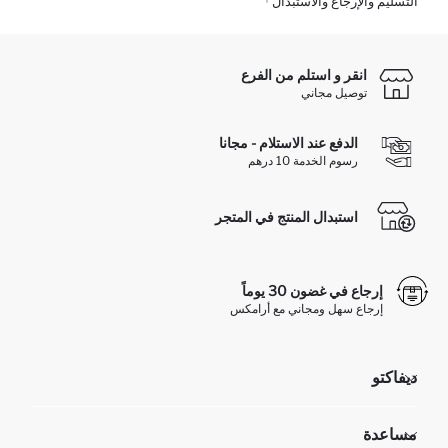
التسليم والإرجاع والاستبدال
انقر و استلم من الفرع
توصيل مجاني
الدفع عند الاستلام - مجانا
رسوم الخدمة 10 درهم
استبدال المنتج في المتجر
إرجاع في غضون 30 يوماً
إرجاع سهل ومجاني مع أرامكس
ديفاكتو
مؤسسي
مساعدة
تعرف علينا