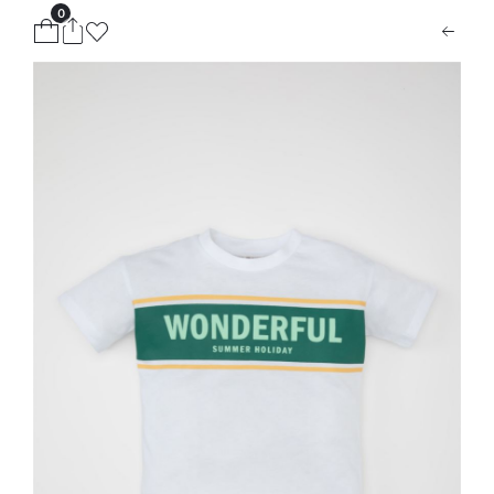
0
ion