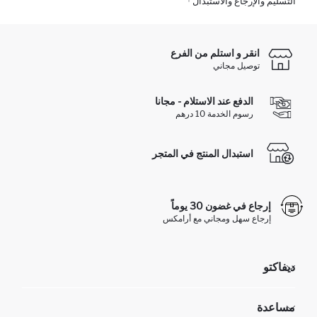
التسليم والإرجاع والاستبدال
انقر و استلم من الفرع
توصيل مجاني
الدفع عند الاستلام - مجانا
رسوم الخدمة 10 درهم
استبدال المنتج في المتجر
إرجاع في غضون 30 يوماً
إرجاع سهل ومجاني مع أرامكس
ديفاكتو
مؤسسي
مساعدة
تعرف علينا