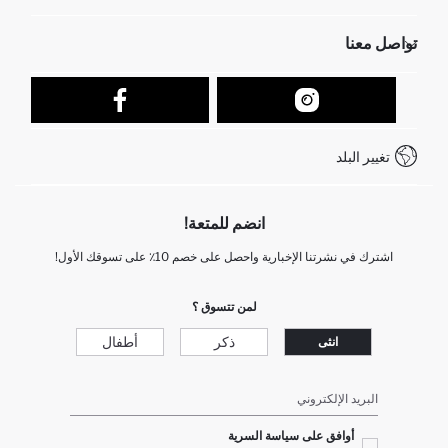
الموارد البشرية
أسئلة تم تكرارها مؤخراً
تواصل معنا
عمليات الارجاع و الاستبدال السهلة
تتبع الشحنة
نموذج الاتصال
كيف يمكنك التسوق في ديفاكتو ؟
خدمة العملاء
كيف تدفع في ديفاكتو؟
WhatsApp +212 525 076 633
تغيير البلد
+212 525 076 633 خدمة العملاء
انضم للمتعة!
اشترك في نشرتنا الإخبارية واحصل على خصم 10٪ على تسوقك الأول!
لمن تتسوق ؟
ذكر
أطفال
انثى
البريد الإلكتروني
أوافق على سياسة السرية