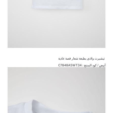
تيشيرت ولادي بطبعة شعار قصة عادية
أبيض / كود المنتج :
C7848A5WT34