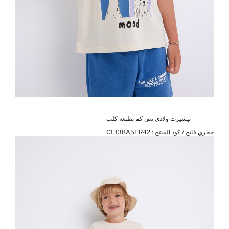
تيشيرت ولادي نص كم بطبعة كلب
حجري فاتح / كود المنتج :
C1338A5ER42