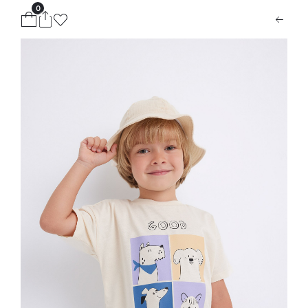
0
ion