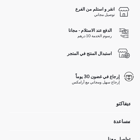
انقر و استلم من الفرع
توصيل مجاني
الدفع عند الاستلام - مجانا
رسوم الخدمة 10 درهم
استبدال المنتج في المتجر
إرجاع في غضون 30 يوماً
إرجاع سهل ومجاني مع أرامكس
ديفاكتو
مؤسسي
مساعدة
تعرف علينا
الموارد البشرية
أسئلة تم تكرارها مؤخراً
تواصل معنا