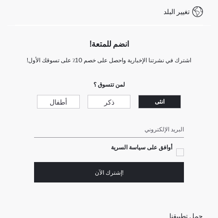
تغيير البلد
+212 525 076 633 خدمة العملاء
انضم للمتعة!
اشترك في نشرتنا الإخبارية واحصل على خصم 10٪ على تسوقك الأول!
لمن تتسوق ؟
ذكر
أطفال
انثى
البريد الإلكتروني
أوافق على سياسة السرية
!إشترك الآن
حمل تطبيقنا