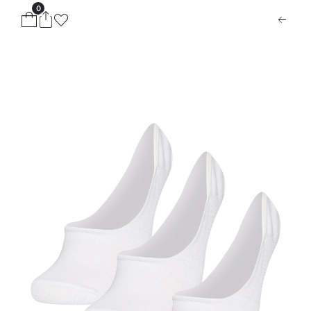
0
ion