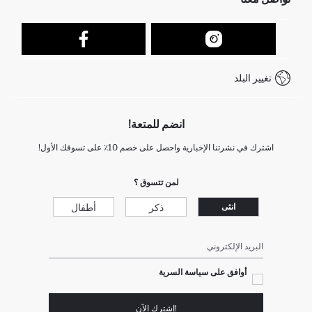
عمليات الارجاع و الاستبدال السهلة
تتبع الشحنة
نموذج الاتصال
كيف يمكنك التسوق في ديفاكتو ؟
خدمة العملاء
كيف تدفع في ديفاكتو؟
WhatsApp +212 525 076 633
تغيير البلد
+212 525 076 633 خدمة العملاء
انضم للمتعة!
اشترك في نشرتنا الإخبارية واحصل على خصم 10٪ على تسوقك الأول!
لمن تتسوق ؟
ذكر
أطفال
انثى
البريد الإلكتروني
أوافق على سياسة السرية
!إشترك الآن