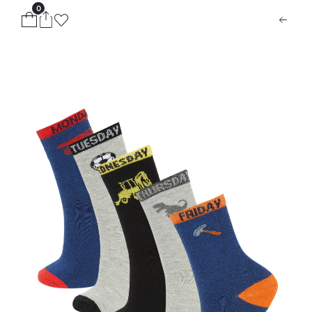
0
ion