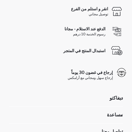
انقر و استلم من الفرع
توصيل مجاني
الدفع عند الاستلام - مجانا
رسوم الخدمة 10 درهم
استبدال المنتج في المتجر
إرجاع في غضون 30 يوماً
إرجاع سهل ومجاني مع أرامكس
ديفاكتو
مؤسسي
مساعدة
تعرف علينا
الموارد البشرية
أسئلة تم تكرارها مؤخراً
تواصل معنا