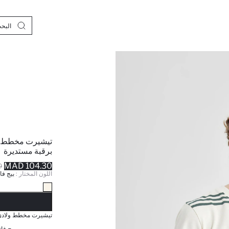
تيشيرت مخطط و
برقبة مستديرة
104.30 MAD
D
اللون المختار :
بيج فا
نف
تيشيرت مخطط ولادي 
بيج فات