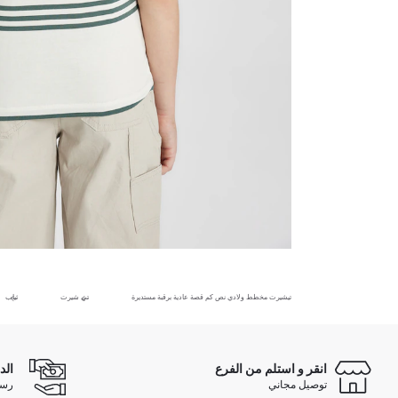
تيشيرت مخطط ولادي نص كم قصة عادية برقبة مستديرة
تي شيرت
ثياب
انقر و استلم من الفرع
الد
توصيل مجاني
رسوم 