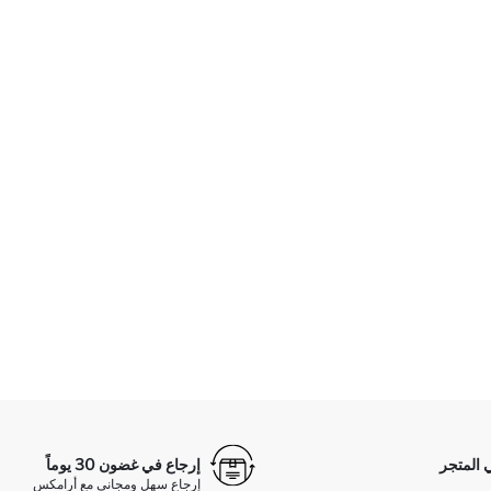
 المتجر
إرجاع في غضون 30 يوماً
إرجاع سهل ومجاني مع أرامكس