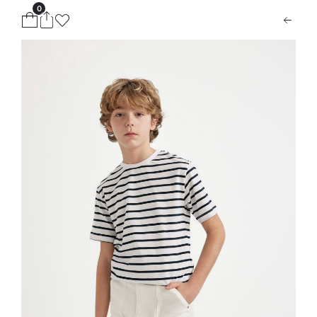
0
ion