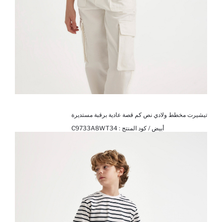
تيشيرت مخطط ولادي نص كم قصة عادية برقبة مستديرة
أبيض / كود المنتج :
C9733A8WT34