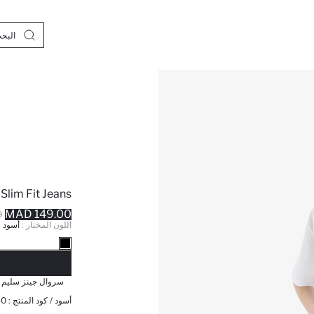
Slim Fit Jeans
149.00 MAD
D
اللون المختار :
أسود
نف
سروال جينز سليم 
أسود / كود المنتج :
40