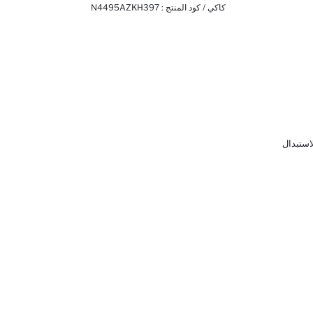
كاكي / كود المنتج :
N4495AZKH397
لاستبدال