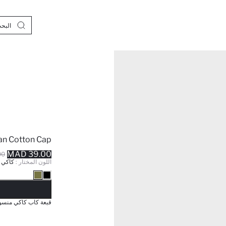
n Cotton Cap
39.00 MAD
MAD
اللون المختار :
كاكي
نف
قبعة كاب كاكي منسوج لل