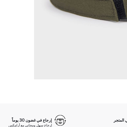
 المتجر
إرجاع في غضون 30 يوماً
إرجاع سهل ومجاني مع أرامكس