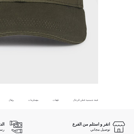
قبعة شمسية قطن للرجال
قبعات
مستلزمات
رجال
انقر و استلم من الفرع
الد
توصيل مجاني
رسوم 