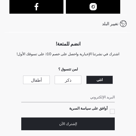
نموذج الاتصال
كيف يمكنك التسوق في ديفاكتو ؟
خدمة العملاء
كيف تدفع في ديفاكتو؟
WhatsApp +212 525 076 633
تغيير البلد
+212 525 076 633 خدمة العملاء
انضم للمتعة!
اشترك في نشرتنا الإخبارية واحصل على خصم 10٪ على تسوقك الأول!
لمن تتسوق ؟
ذكر
أطفال
انثى
البريد الإلكتروني
أوافق على سياسة السرية
!إشترك الآن