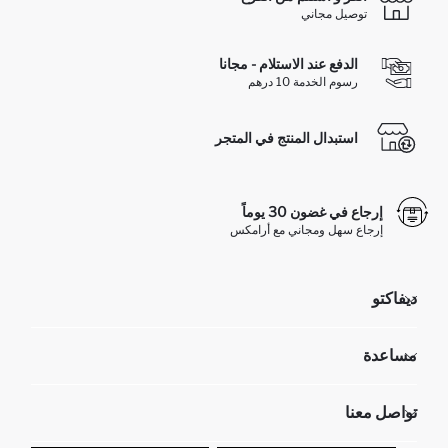
توصيل مجاني
الدفع عند الاستلام - مجانا
رسوم الخدمة 10 درهم
استبدال المنتج في المتجر
إرجاع في غضون 30 يوماً
إرجاع سهل ومجاني مع أرامكس
ديفاكتو
مؤسسي
مساعدة
تعرف علينا
الموارد البشرية
أسئلة تم تكرارها مؤخراً
تواصل معنا
عمليات الارجاع و الاستبدال السهلة
تتبع الشحنة