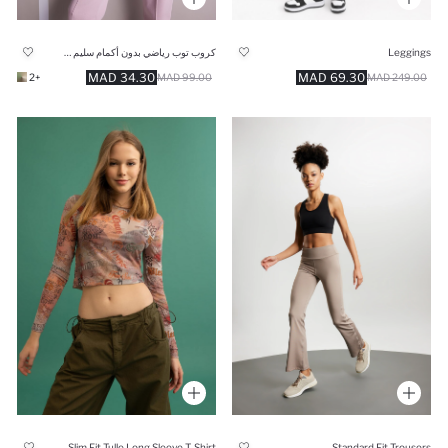
Leggings
كروب توب رياضي بدون أكمام سليم فيت
69.30 MAD
34.30 MAD
249.00 MAD
+2
99.00 MAD
Slim Fit Tulle Long Sleeve T-Shirt
Standard Fit Trousers