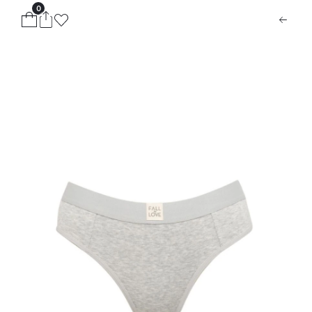
0
ion