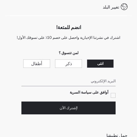
تغيير البلد
+212 525 076 633 خدمة العملاء
انضم للمتعة!
اشترك في نشرتنا الإخبارية واحصل على خصم 10٪ على تسوقك الأول!
لمن تتسوق ؟
ذكر
أطفال
انثى
البريد الإلكتروني
أوافق على سياسة السرية
!إشترك الآن
حمل تطبيقنا