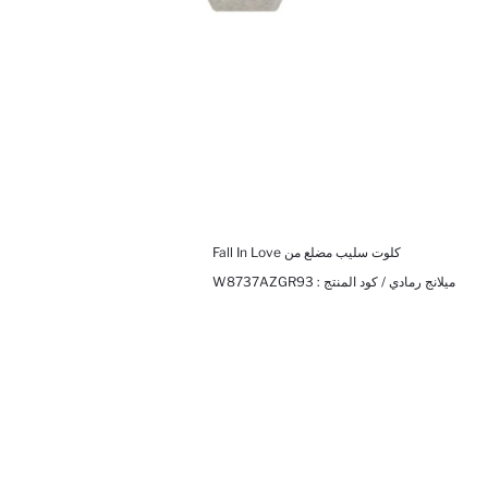
كلوت سليب مضلع من Fall In Love
ميلانج رمادي / كود المنتج :
W8737AZGR93