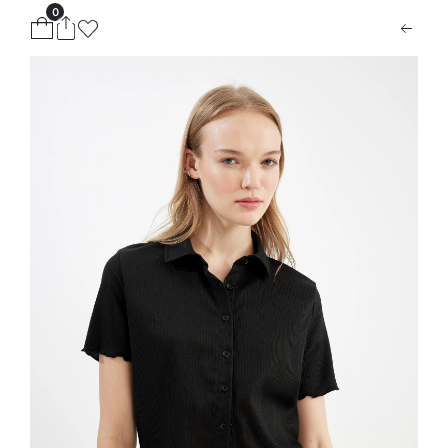
0
ion