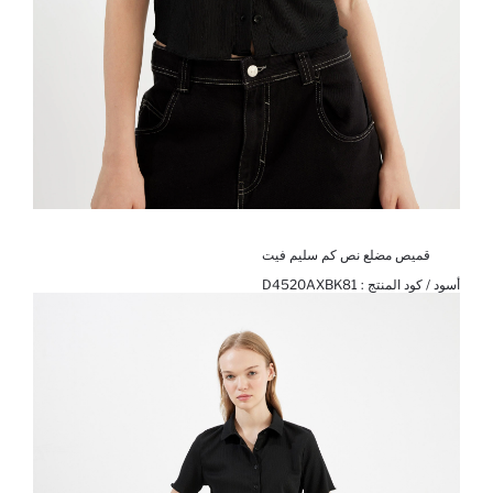
قميص مضلع نص كم سليم فيت
أسود / كود المنتج :
D4520AXBK81