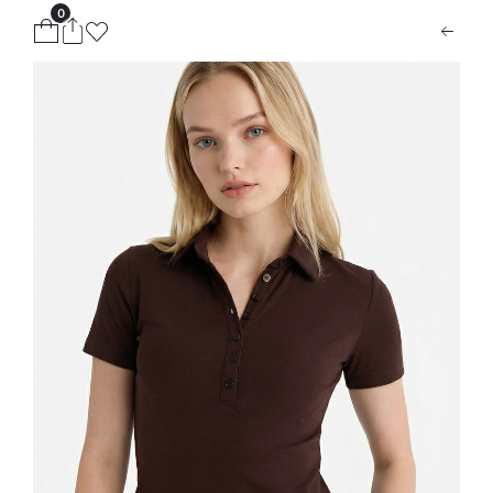
0
ion