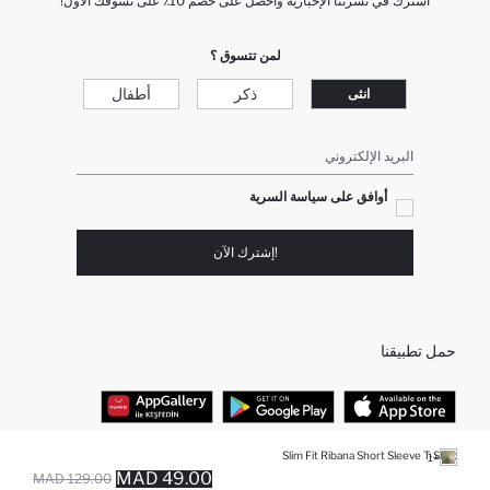
اشترك في نشرتنا الإخبارية واحصل على خصم 10٪ على تسوقك الأول!
لمن تتسوق ؟
ذكر
أطفال
انثى
البريد الإلكتروني
أوافق على سياسة السرية
!إشترك الآن
حمل تطبيقنا
Slim Fit Ribana Short Sleeve T-Shirt
+1
أفضل الفئات
49.00 MAD
129.00 MAD