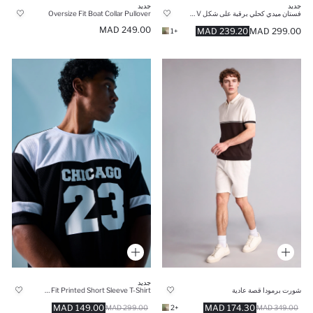
جديد
جديد
فستان ميدي كحلي برقبة على شكل V وأكمام قصيرة بقصة واسعة
Oversize Fit Boat Collar Pullover
249.00 MAD
239.20 MAD
299.00 MAD
+1
جديد
شورت برمودا قصة عادية
Oversize Fit Printed Short Sleeve T-Shirt
149.00 MAD
174.30 MAD
299.00 MAD
+2
349.00 MAD