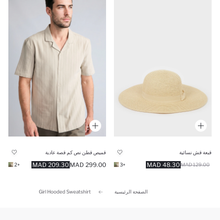
قبعة قش نسائية
قميص قطن نص كم قصة عادية
209.30 MAD
299.00 MAD
48.30 MAD
+2
+3
129.00 MAD
الصفحة الرئيسية
Girl Hooded Sweatshirt