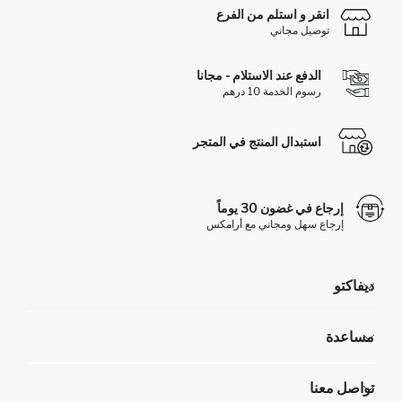
انقر و استلم من الفرع
توصيل مجاني
الدفع عند الاستلام - مجانا
رسوم الخدمة 10 درهم
استبدال المنتج في المتجر
إرجاع في غضون 30 يوماً
إرجاع سهل ومجاني مع أرامكس
ديفاكتو
مؤسسي
مساعدة
تعرف علينا
الموارد البشرية
أسئلة تم تكرارها مؤخراً
تواصل معنا
عمليات الارجاع و الاستبدال السهلة