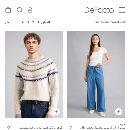
Girl Hooded Sweatshirt
المظهر
1
2
3
4
5
الفلتر
جديد
سروال أزرق بتأثير مغسول بخصر عالي مع رباط
بلوفر تريكو قصة عادية برقبة مستديرة