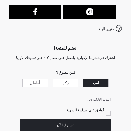
تتبع الشحنة
نموذج الاتصال
كيف يمكنك التسوق في ديفاكتو ؟
خدمة العملاء
كيف تدفع في ديفاكتو؟
WhatsApp +212 525 076 633
تغيير البلد
+212 525 076 633 خدمة العملاء
انضم للمتعة!
اشترك في نشرتنا الإخبارية واحصل على خصم 10٪ على تسوقك الأول!
لمن تتسوق ؟
ذكر
أطفال
انثى
البريد الإلكتروني
أوافق على سياسة السرية
!إشترك الآن