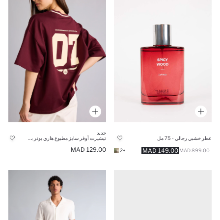
جديد
عطر خشبي رجالي - 75 مل
تيشيرت أوفر سايز مطبوع هاري بوتر برقبة V وأكمام قصيرة
129.00 MAD
149.00 MAD
+2
899.00 MAD