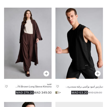
جديد
ديباردور اسود بوكسي برقبة مستديرة 100% قطن
Regular Fit Brown Long Sleeve Kimono
279.20 MAD
349.00 MAD
63.20 MAD
+1
129.00 MAD