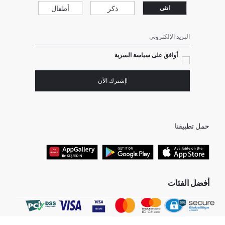
ذكر
أطفال
انثى
البريد الإلكتروني
أوافق على سياسة السرية
!إشترك الآن
حمل تطبيقنا
أفضل الفئات
نساء
بنطلون جينز واسع للرجال
رجال
بيجامات حريمي
بنت
مولود ذكر