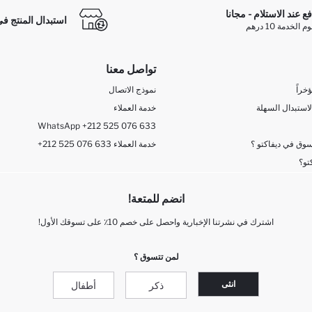
فع عند الاستلام - مجانا
استبدال المنتج في
الخدمة 10 درهم
تواصل معنا
خراً
نموذج الاتصال
لاستبدال السهلة
خدمة العملاء
WhatsApp +212 525 076 633
وق في ديفاكتو ؟
+212 525 076 633 خدمة العملاء
تو؟
انضم للمتعة!
اشترك في نشرتنا الإخبارية واحصل على خصم 10٪ على تسوقك الأول!
لمن تتسوق ؟
انثى
ذكر
أطفال