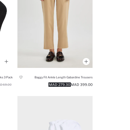
ks 3 Pack
Baggy Fit Ankle Length Gabardine Trousers
279.30 MAD
399.00 MAD
69.00 MAD