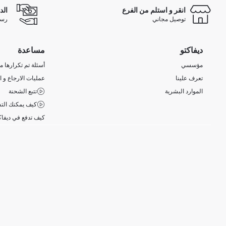
انقر و استلم من الفرع
الد
توصيل مجاني
رسوم 
ديفاكتو
مساعدة
مؤسسي
أسئلة تم تكرارها مؤ
تعرف علينا
عمليات الارجاع و ا
الموارد البشرية
تتبع الشحنة
كيف يمكنك التس
كيف تدفع في ديفاك