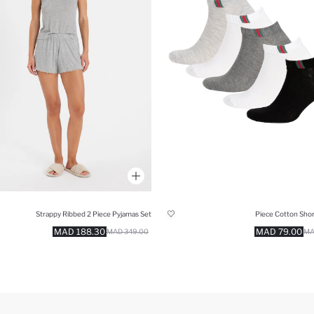
Strappy Ribbed 2 Piece Pyjamas Set
188.30 MAD
79.00 MAD
349.00 MAD