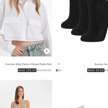
Oversize Wide Pattern Pocket Poplin Shirt
Booties Soc
199.00 MAD
49.00 MAD
299.00 MAD
+2