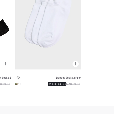
5 Piece Cotton Short Socks
Booties Socks 3 Pack
39.00 MAD
99.00 MAD
+1
69.00 MAD