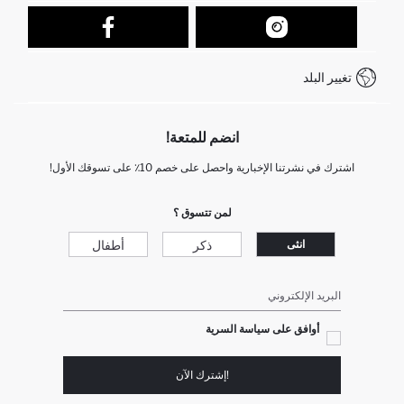
تتبع الشحنة
نموذج الاتصال
كيف يمكنك التسوق في ديفاكتو ؟
خدمة العملاء
كيف تدفع في ديفاكتو؟
WhatsApp +212 525 076 633
تغيير البلد
+212 525 076 633 خدمة العملاء
انضم للمتعة!
اشترك في نشرتنا الإخبارية واحصل على خصم 10٪ على تسوقك الأول!
لمن تتسوق ؟
ذكر
أطفال
انثى
البريد الإلكتروني
أوافق على سياسة السرية
!إشترك الآن