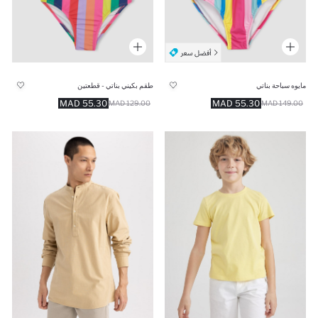
مايوه سباحة بناتي
طقم بكيني بناتي - قطعتين
55.30 MAD
55.30 MAD
129.00 MAD
149.00 MAD