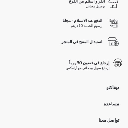
انقر و استلم من الفرع
توصيل مجاني
الدفع عند الاستلام - مجانا
رسوم الخدمة 10 درهم
استبدال المنتج في المتجر
إرجاع في غضون 30 يوماً
إرجاع سهل ومجاني مع أرامكس
ديفاكتو
مؤسسي
مساعدة
تعرف علينا
الموارد البشرية
أسئلة تم تكرارها مؤخراً
تواصل معنا
عمليات الارجاع و الاستبدال السهلة